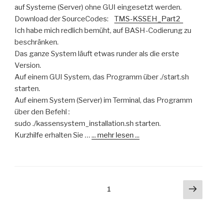
auf Systeme (Server) ohne GUI eingesetzt werden.
Download der SourceCodes:
TMS-KSSEH_Part2
Ich habe mich redlich bemüht, auf BASH-Codierung zu
beschränken.
Das ganze System läuft etwas runder als die erste
Version.
Auf einem GUI System, das Programm über ./start.sh
starten.
Auf einem System (Server) im Terminal, das Programm
über den Befehl :
sudo ./kassensystem_installation.sh starten.
Kurzhilfe erhalten Sie …
... mehr lesen ...
Beitragsnavigation
Näch
Seite
1
Seit